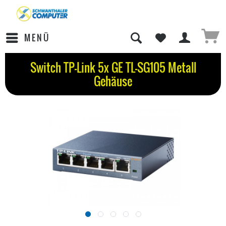
MENÜ
Switch TP-Link 5x GE TL-SG105 Metall
Gehäuse