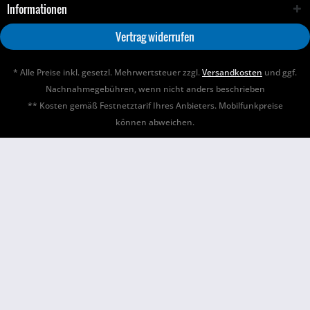
Informationen
Vertrag widerrufen
* Alle Preise inkl. gesetzl. Mehrwertsteuer zzgl.
Versandkosten
und ggf.
Nachnahmegebühren, wenn nicht anders beschrieben
** Kosten gemäß Festnetztarif Ihres Anbieters. Mobilfunkpreise
können abweichen.