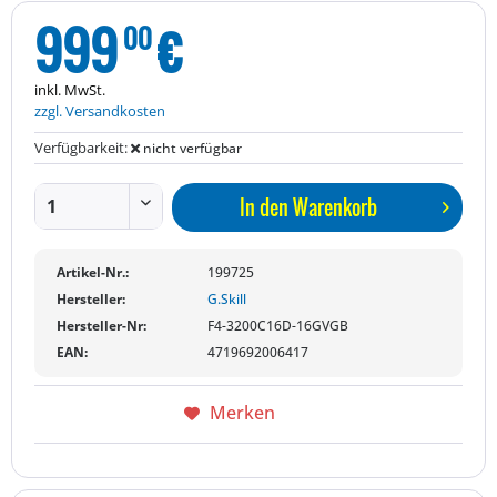
999
€
00
inkl. MwSt.
zzgl. Versandkosten
Verfügbarkeit:
nicht verfügbar
In den
Warenkorb
Artikel-Nr.:
199725
Hersteller:
G.Skill
Hersteller-Nr:
F4-3200C16D-16GVGB
EAN:
4719692006417
Merken