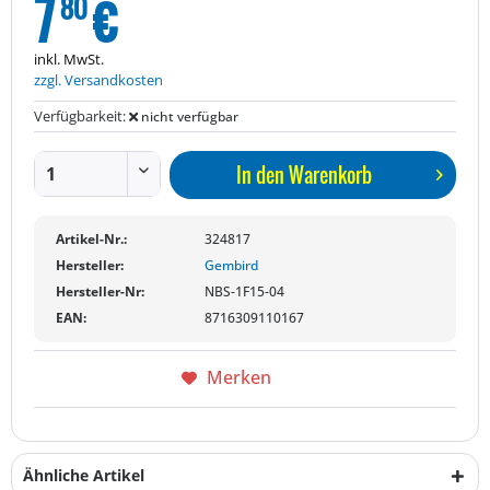
7
€
80
inkl. MwSt.
zzgl. Versandkosten
Verfügbarkeit:
nicht verfügbar
In den
Warenkorb
Artikel-Nr.:
324817
Hersteller:
Gembird
Hersteller-Nr:
NBS-1F15-04
EAN:
8716309110167
Merken
Ähnliche Artikel