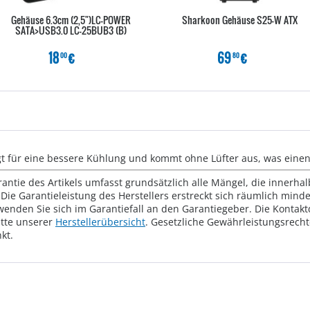
Gehäuse 6.3cm (2,5")LC-POWER
Sharkoon Gehäuse S25-W ATX
SATA>USB3.0 LC-25BUB3 (B)
18
€
69
€
00
80
 für eine bessere Kühlung und kommt ohne Lüfter aus, was einen l
rantie des Artikels umfasst grundsätzlich alle Mängel, die innerha
Die Garantieleistung des Herstellers erstreckt sich räumlich mind
wenden Sie sich im Garantiefall an den Garantiegeber. Die Konta
tte unserer
Herstellerübersicht
. Gesetzliche Gewährleistungsrech
kt.