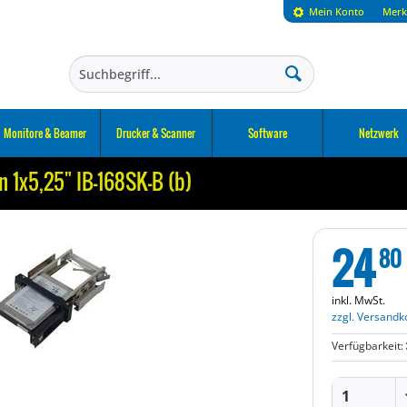
Mein Konto
Merk
Monitore & Beamer
Drucker & Scanner
Software
Netzwerk
in 1x5,25" IB-168SK-B (b)
24
80
inkl. MwSt.
zzgl. Versandk
Verfügbarkeit: