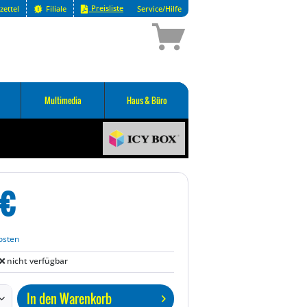
Preisliste
zettel
Filiale
Service/Hilfe
Multimedia
Haus & Büro
€
osten
nicht verfügbar
In den
Warenkorb