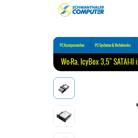
PC Komponenten
PC Systeme & Notebooks
We-Ra. IcyBox 3,5" SATAI-II 