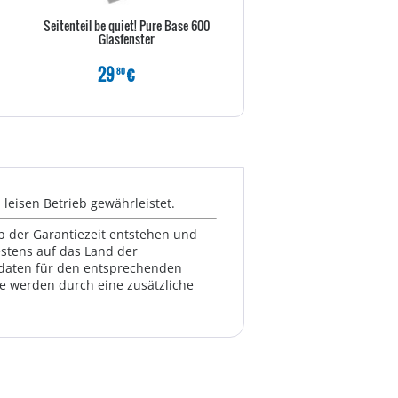
Seitenteil be quiet! Pure Base 600
Inter-Tech IPC 3U-30255 - R
Glasfenster
einbaufähig
29
€
139
€
80
80
eisen Betrieb gewährleistet.
lb der Garantiezeit entstehen und
estens auf das Land der
ktdaten für den entsprechenden
te werden durch eine zusätzliche