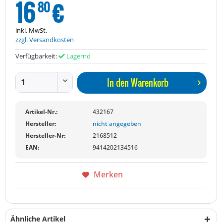
16
€
80
inkl. MwSt.
zzgl. Versandkosten
Verfügbarkeit:
Lagernd
In den
Warenkorb
Artikel-Nr.:
432167
Hersteller:
nicht angegeben
Hersteller-Nr:
2168512
EAN:
9414202134516
Merken
Ähnliche Artikel