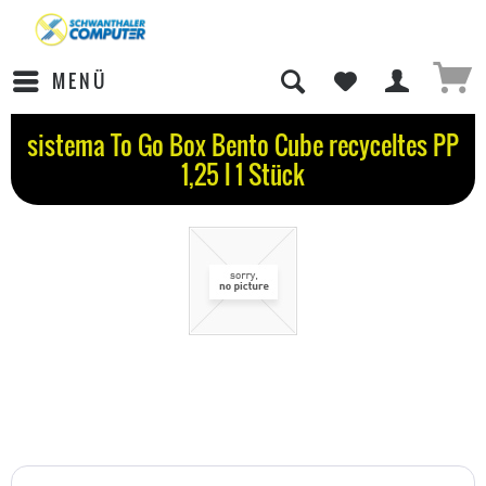
MENÜ
sistema To Go Box Bento Cube recyceltes PP
1,25 l 1 Stück