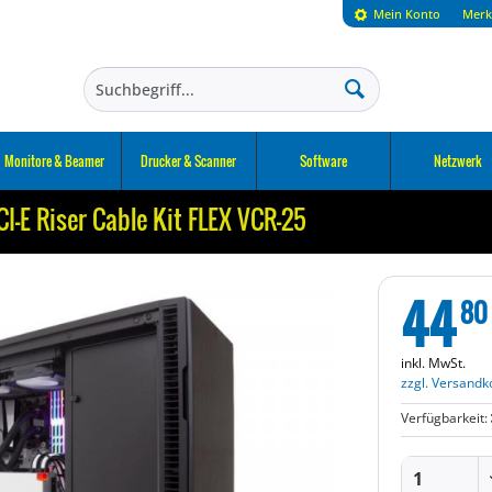
Mein Konto
Merk
Monitore & Beamer
Drucker & Scanner
Software
Netzwerk
-E Riser Cable Kit FLEX VCR-25
44
80
inkl. MwSt.
zzgl. Versandk
Verfügbarkeit: