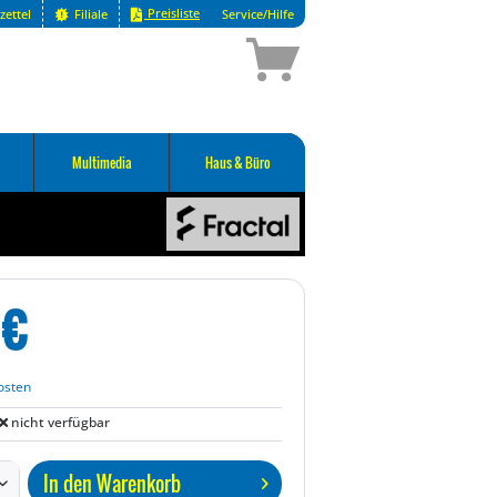
Preisliste
zettel
Filiale
Service/Hilfe
Multimedia
Haus & Büro
€
osten
nicht verfügbar
In den
Warenkorb