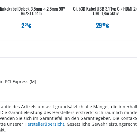
linkekabel Delock 3,5mm -> 2,5mm 90°
Club3D Kabel USB 3.1 Typ C > HDMI 2.
Bu/St 0.14m
UHD 1,8m aktiv
2
€
29
€
00
80
in PCI Express (M)
rantie des Artikels umfasst grundsätzlich alle Mängel, die innerha
Die Garantieleistung des Herstellers erstreckt sich räumlich mind
wenden Sie sich im Garantiefall an den Garantiegeber. Die Konta
tte unserer
Herstellerübersicht
. Gesetzliche Gewährleistungsrech
kt.