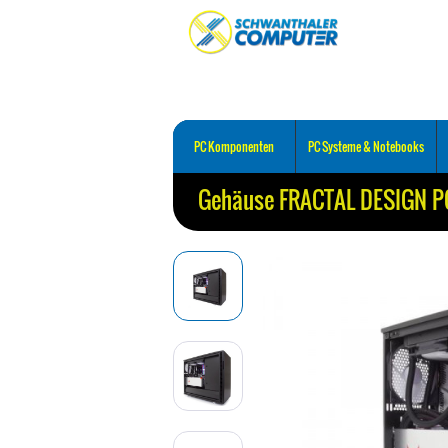
PC Komponenten
PC Systeme & Notebooks
Gehäuse FRACTAL DESIGN PCI