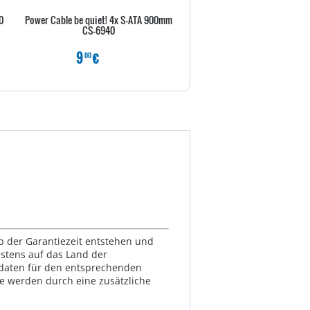
0
Power Cable be quiet! 4x S-ATA 900mm
Displayport Kabel Delock DP ->
CS-6940
5.00m 4K Premium
9
€
29
€
00
80
lb der Garantiezeit entstehen und
estens auf das Land der
ktdaten für den entsprechenden
te werden durch eine zusätzliche