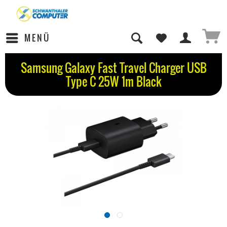
MENÜ
Samsung Galaxy Fast Travel Charger USB
Type C 25W 1m Black