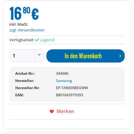
16
€
80
inkl. MwSt.
zzgl. Versandkosten
Verfügbarkeit:
Lagernd
In den
Warenkorb
Artikel-Nr.:
344686
Hersteller:
Samsung
Hersteller-Nr:
EP-TA800XBEGWW
EAN:
8801643979393
Merken