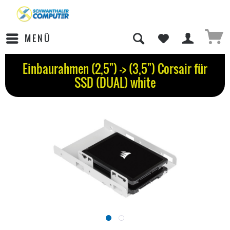
MENÜ
Einbaurahmen (2,5") -> (3,5") Corsair für
SSD (DUAL) white