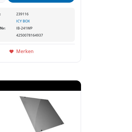
:
239116
ICY BOX
-Nr:
IB-241WP
4250078164937
Merken