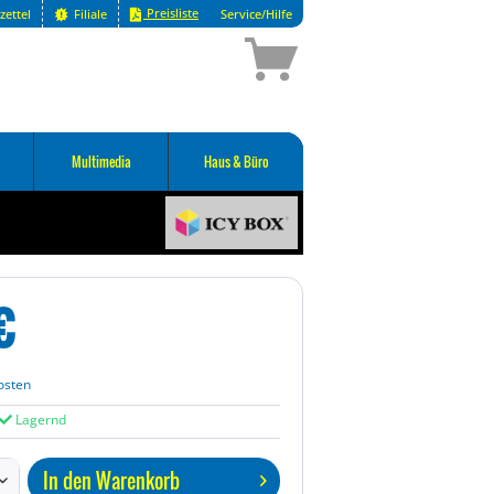
Preisliste
zettel
Filiale
Service/Hilfe
Multimedia
Haus & Büro
€
osten
Lagernd
In den
Warenkorb