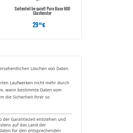
Seitenteil be quiet! Pure Base 600
Inter-Tech IPC 3U-30255 - R
Glasfenster
einbaufähig
29
€
139
€
80
80
versehentlichen Löschen von Daten.
cherten Laufwerken nicht mehr durch
olle, wann bestimmte Daten vom
 die Sicherheit Ihrer so
lb der Garantiezeit entstehen und
estens auf das Land der
ktdaten für den entsprechenden