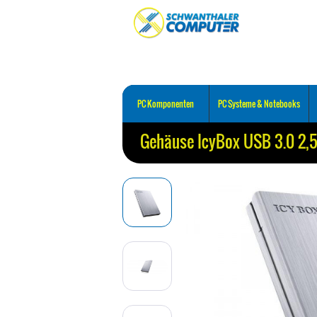
PC Komponenten
PC Systeme & Notebooks
Gehäuse IcyBox USB 3.0 2,