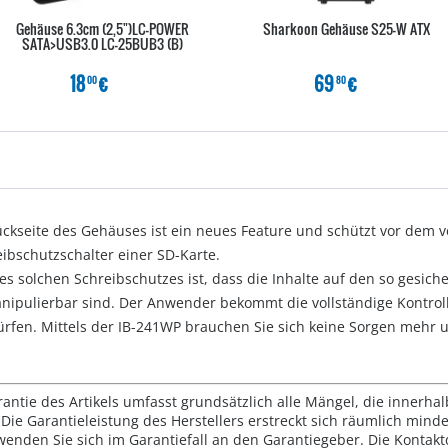
Gehäuse 6.3cm (2,5")LC-POWER
Sharkoon Gehäuse S25-W ATX
SATA>USB3.0 LC-25BUB3 (B)
18
€
69
€
00
80
ückseite des Gehäuses ist ein neues Feature und schützt vor dem 
eibschutzschalter einer SD-Karte.
ines solchen Schreibschutzes ist, dass die Inhalte auf den so gesi
anipulierbar sind. Der Anwender bekommt die vollständige Kontr
fen. Mittels der IB-241WP brauchen Sie sich keine Sorgen mehr um
rantie des Artikels umfasst grundsätzlich alle Mängel, die innerha
Die Garantieleistung des Herstellers erstreckt sich räumlich mind
wenden Sie sich im Garantiefall an den Garantiegeber. Die Konta