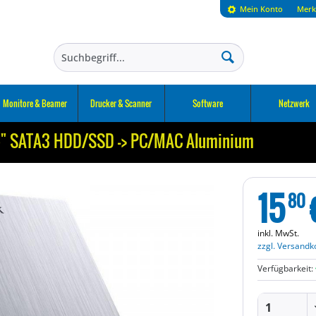
Mein Konto
Merk
Monitore & Beamer
Drucker & Scanner
Software
Netzwerk
5" SATA3 HDD/SSD -> PC/MAC Aluminium
15
80
inkl. MwSt.
zzgl. Versandk
Verfügbarkeit: