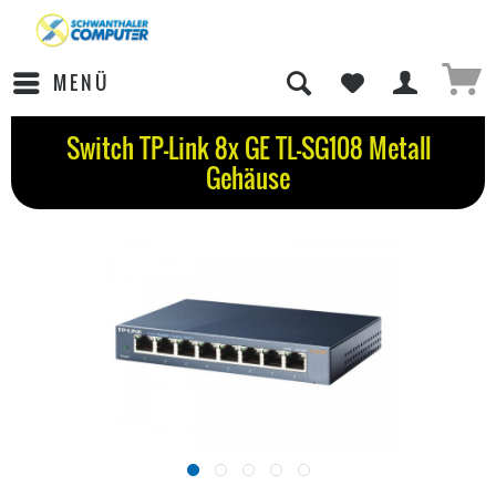
MENÜ
Switch TP-Link 8x GE TL-SG108 Metall
Gehäuse