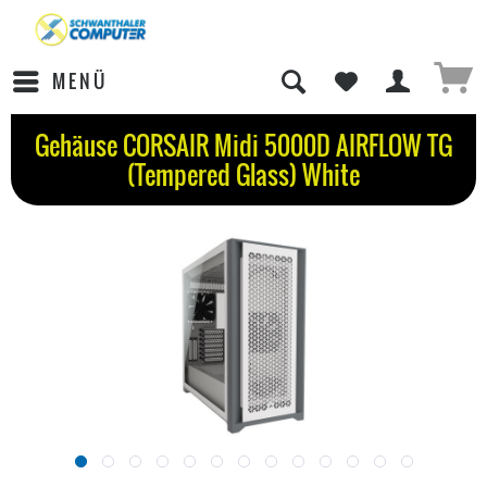
MENÜ
Gehäuse CORSAIR Midi 5000D AIRFLOW TG
(Tempered Glass) White