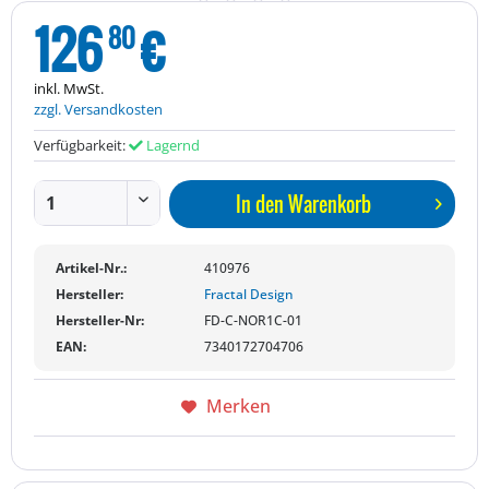
126
€
80
inkl. MwSt.
zzgl. Versandkosten
Verfügbarkeit:
Lagernd
In den
Warenkorb
Artikel-Nr.:
410976
Hersteller:
Fractal Design
Hersteller-Nr:
FD-C-NOR1C-01
EAN:
7340172704706
Merken