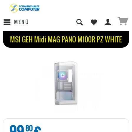
MENÜ
MSI GEH Midi MAG PANO M100R PZ WHITE
99
€
80