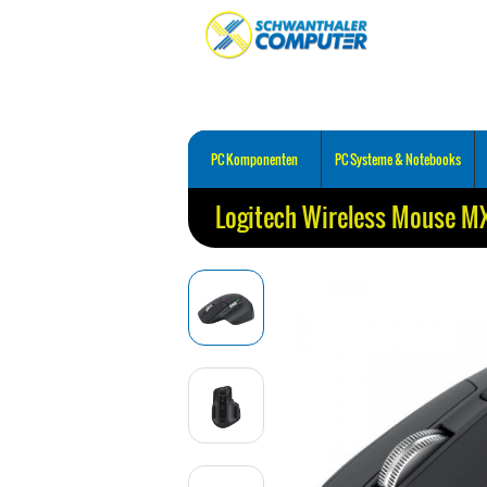
PC Komponenten
PC Systeme & Notebooks
Logitech Wireless Mouse M