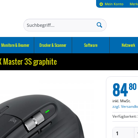
Mein Konto
Merk
Monitore & Beamer
Drucker & Scanner
Software
Netzwerk
X Master 3S graphite
84
80
inkl. MwSt.
zzgl. Versandk
Verfügbarkeit: