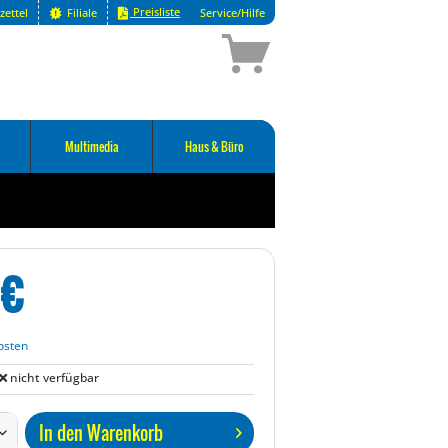
Preisliste
zettel
Filiale
Service/Hilfe
Multimedia
Haus & Büro
€
osten
nicht verfügbar
In den
Warenkorb