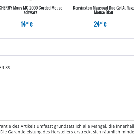
CHERRY Maus MC 2000 Corded Mouse
Kensington Mauspad Duo Gel Auflag
schwarz
Mouse Blau
14
€
24
€
80
80
ER 3S
rantie des Artikels umfasst grundsätzlich alle Mängel, die innerha
Die Garantieleistung des Herstellers erstreckt sich räumlich mind