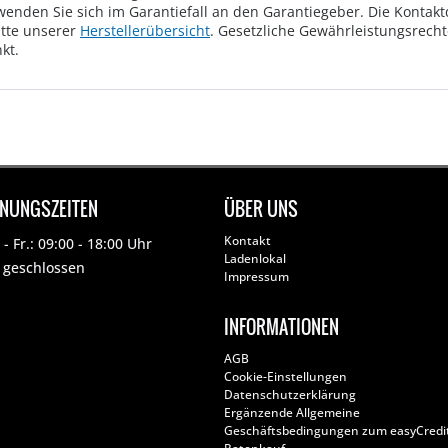
wenden Sie sich im Garantiefall an den Garantiegeber. Die Konta
tte unserer
Herstellerübersicht
. Gesetzliche Gewährleistungsrech
kt.
FNUNGSZEITEN
ÜBER UNS
Kontakt
- Fr.: 09:00 - 18:00 Uhr
Ladenlokal
: geschlossen
Impressum
INFORMATIONEN
AGB
Cookie-Einstellungen
Datenschutzerklärung
Ergänzende Allgemeine
Geschäftsbedingungen zum easyCredi