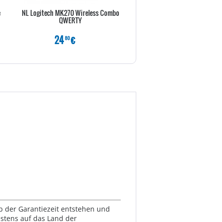
e
NL Logitech MK270 Wireless Combo
CHERRY TAS G83-6105LUNDE-2
QWERTY
USB deutsch
24
€
22
€
80
80
lb der Garantiezeit entstehen und
estens auf das Land der