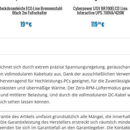
teckdosenleiste ECO-Line Brennenstuhl
Cyberpower USV BR700ELCD Line-
6fach 2m Fußschalter
Interactive UPS 700VA/420W
19
€
119
€
00
80
zeichnet sich durch extrem präzise Spannungsregelung, geräuschar
nen vollmodularen Kabelsatz aus. Dank der ausschließlichen Verw
hervorragend für Hochleistungs-PCs geeignet, für die Zuverlässigkei
ebskosten und übermäßige Wärme. Der Zero-RPM-Lüftermodus gewäh
er und mittlerer Belastung. Und durch die vollmodularen DC-Kabe
sich sehen lassen können.
rantie des Artikels umfasst grundsätzlich alle Mängel, die innerha
Die Garantieleistung des Herstellers erstreckt sich räumlich mind
wenden Sie sich im Garantiefall an den Garantiegeber. Die Konta