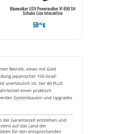
Bluewalker USV Powerwalker VI 650 SH
Inter-Tech Argus USN90-UCB - N
Schuko Line Interaktive
Wechselstrom 110/240 
59
€
29
€
80
80
men Betrieb, einen mit Gold
endung japanischer 105-Grad-
t unerlässlich ist. Der 80 PLUS
rleistet einen praktisch
l werden Systembauten und Upgrades
lb der Garantiezeit entstehen und
estens auf das Land der
ktdaten für den entsprechenden