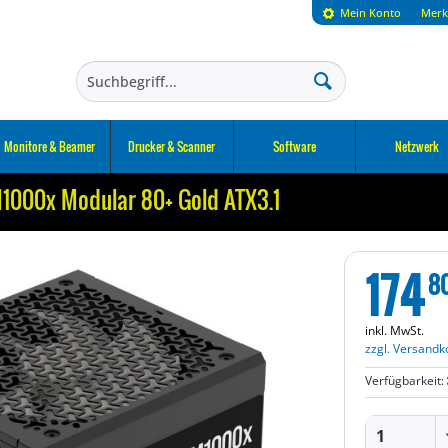
Mein Konto
Merk
Monitore & Beamer
Drucker & Scanner
Software
Netzwerk
1000x Modular 80+ Gold ATX3.1
174
8
inkl. MwSt.
zzgl. Versandk
Verfügbarkeit: