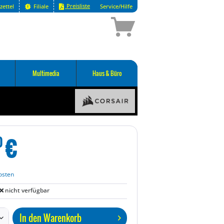
Preisliste
zettel
Filiale
Service/Hilfe
Multimedia
Haus & Büro
€
0
osten
nicht verfügbar
In den
Warenkorb