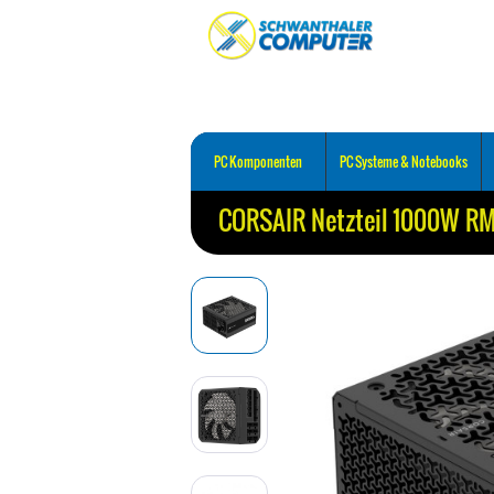
PC Komponenten
PC Systeme & Notebooks
CORSAIR Netzteil 1000W RM