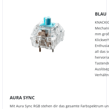
BLAU
KNACKIG
Mechanic
mm groß
Klickver
Enthusia
all das s
hervorr
Tastendr
Auslösep
Verhältn
AURA SYNC
Mit Aura Sync RGB stehen dir das gesamte Farbspektrum u