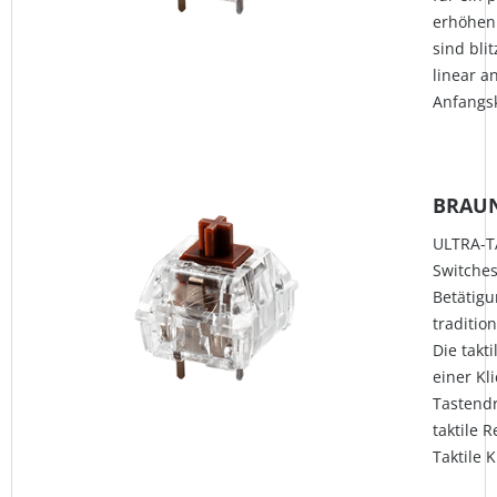
erhöhen.
sind bli
linear a
Anfangsk
BRAU
ULTRA-T
Switche
Betätigu
traditio
Die takt
einer Kl
Tastendr
taktile 
Taktile 