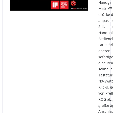
Handgele
Matrix™ 
drücke d
anpassb
Stilvol
Handball
Bediene
Lautstär
oberen l
sofortig
eine Rea
schnelle
Tastatur
NX-Switc
Klicks, 
von Prel
ROG-abg
großarti
Anschla