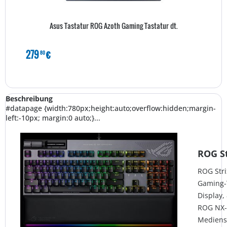
Asus Tastatur ROG Azoth Gaming Tastatur dt.
279
€
80
Beschreibung
#datapage {width:780px;height:auto;overflow:hidden;margin-
left:-10px; margin:0 auto;}...
ROG St
ROG Stri
Gaming-
Display,
ROG NX-
Mediens