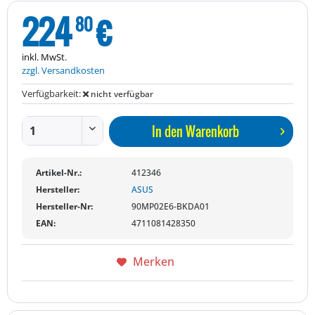
224
€
80
inkl. MwSt.
zzgl. Versandkosten
Verfügbarkeit:
nicht verfügbar
In den
Warenkorb
Artikel-Nr.:
412346
Hersteller:
ASUS
Hersteller-Nr:
90MP02E6-BKDA01
EAN:
4711081428350
Merken