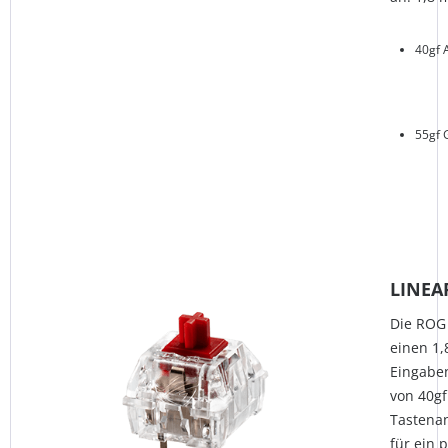
40gf 
55gf 
LINEA
Die ROG
einen 1,
Eingaben
von 40gf
Tastenan
für ein 