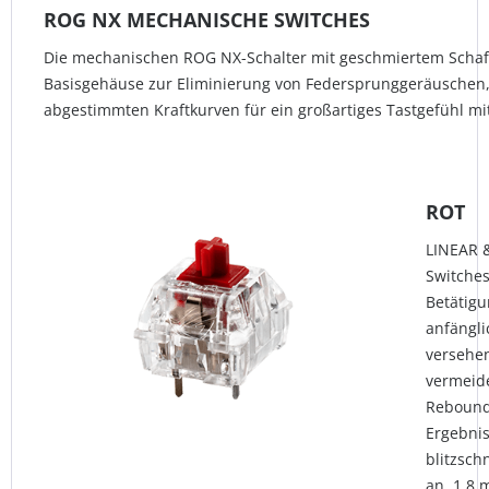
ROG NX MECHANISCHE SWITCHES
Die mechanischen ROG NX-Schalter mit geschmiertem Schaft 
Basisgehäuse zur Eliminierung von Federsprunggeräuschen,
abgestimmten Kraftkurven für ein großartiges Tastgefühl mi
ROT
LINEAR 
Switches
Betätigu
anfängli
versehen
vermeide
Rebound
Ergebnis
blitzsch
an. 1,8