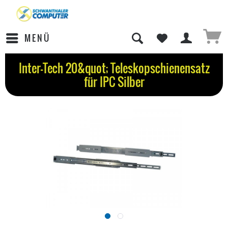
MENÜ
Inter-Tech 20&quot; Teleskopschienensatz
für IPC Silber