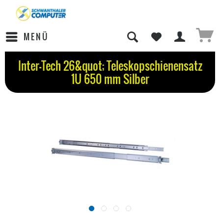
MENÜ
Inter-Tech 26&quot; Teleskopschienensatz
1U 650 mm Silber