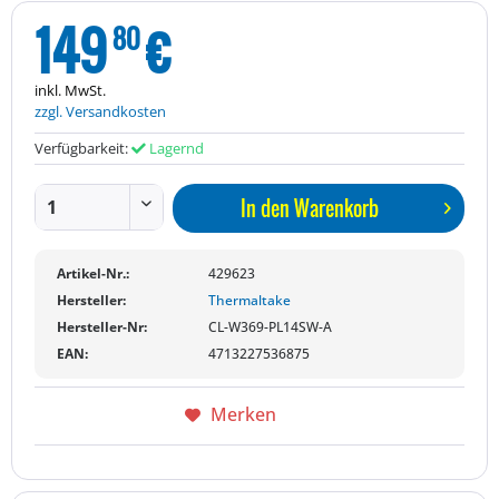
149
€
80
inkl. MwSt.
zzgl. Versandkosten
Verfügbarkeit:
Lagernd
In den
Warenkorb
Artikel-Nr.:
429623
Hersteller:
Thermaltake
Hersteller-Nr:
CL-W369-PL14SW-A
EAN:
4713227536875
Merken