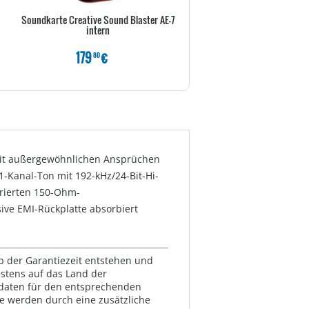
Soundkarte Creative Sound Blaster AE-7
Soundkarte Creative Sound Bla
intern
Plus intern
179
€
119
€
80
80
mit außergewöhnlichen Ansprüchen
1-Kanal-Ton mit 192-kHz/24-Bit-Hi-
grierten 150-Ohm-
usive EMI-Rückplatte absorbiert
lb der Garantiezeit entstehen und
estens auf das Land der
ktdaten für den entsprechenden
te werden durch eine zusätzliche