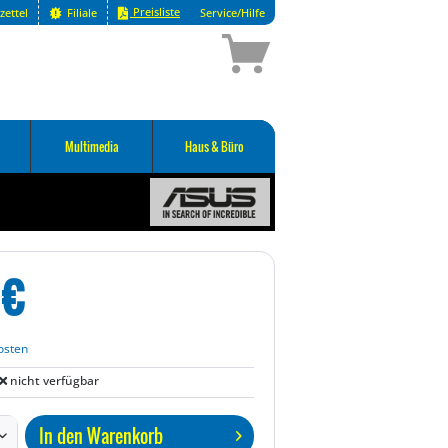
Preisliste
zettel
Filiale
Service/Hilfe
Multimedia
Haus & Büro
€
osten
nicht verfügbar
In den
Warenkorb