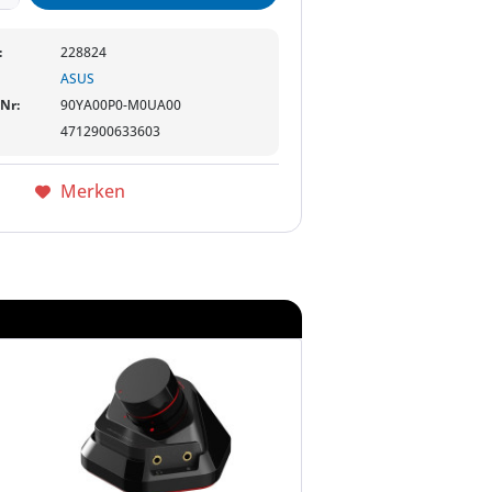
:
228824
ASUS
-Nr:
90YA00P0-M0UA00
4712900633603
Merken