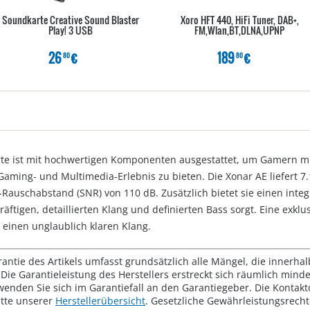
Soundkarte Creative Sound Blaster
Xoro HFT 440, HiFi Tuner, DAB+,
Play! 3 USB
FM,Wlan,BT,DLNA,UPNP
26
€
189
€
80
80
te ist mit hochwertigen Komponenten ausgestattet, um Gamern 
Gaming- und Multimedia-Erlebnis zu bieten. Die Xonar AE liefert 7.
Rauschabstand (SNR) von 110 dB. Zusätzlich bietet sie einen inte
räftigen, detaillierten Klang und definierten Bass sorgt. Eine exkl
 einen unglaublich klaren Klang.
rantie des Artikels umfasst grundsätzlich alle Mängel, die innerha
Die Garantieleistung des Herstellers erstreckt sich räumlich mind
wenden Sie sich im Garantiefall an den Garantiegeber. Die Konta
tte unserer
Herstellerübersicht
. Gesetzliche Gewährleistungsrech