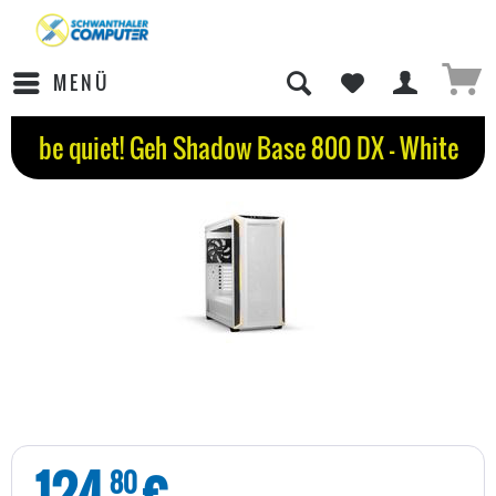
MENÜ
be quiet! Geh Shadow Base 800 DX - White
124
€
80