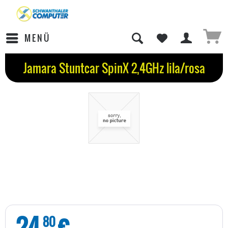
MENÜ
Jamara Stuntcar SpinX 2,4GHz lila/rosa
24
€
80