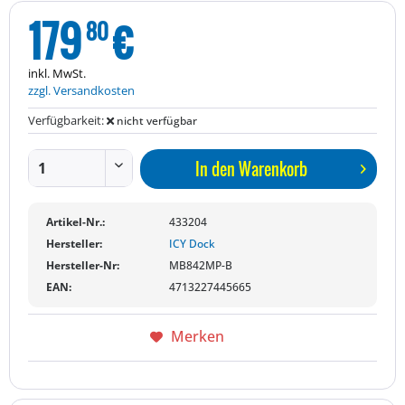
179
€
80
inkl. MwSt.
zzgl. Versandkosten
Verfügbarkeit:
nicht verfügbar
In den
Warenkorb
Artikel-Nr.:
433204
Hersteller:
ICY Dock
Hersteller-Nr:
MB842MP-B
EAN:
4713227445665
Merken