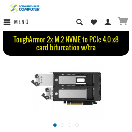
MENÜ
ToughArmor 2x M.2 NVME to PCIe 4.0 x8
card bifurcation w/tra