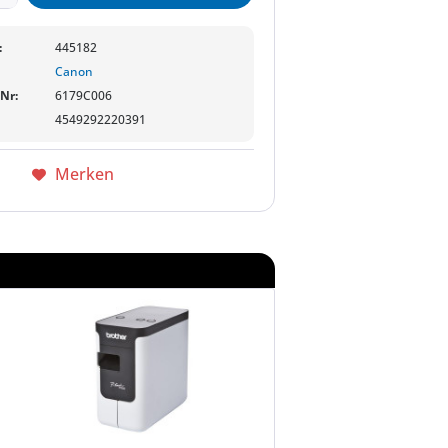
:
445182
Canon
-Nr:
6179C006
4549292220391
Merken