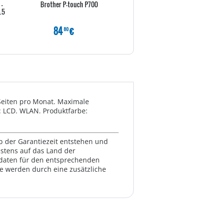
-
Brother P-touch P700
Brother P-touch D200B
.5
84
€
49
€
80
80
Seiten pro Monat. Maximale
y: LCD. WLAN. Produktfarbe:
lb der Garantiezeit entstehen und
estens auf das Land der
ktdaten für den entsprechenden
te werden durch eine zusätzliche