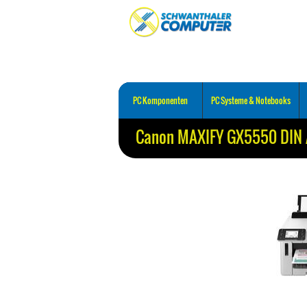
PC Komponenten
PC Systeme & Notebooks
Canon MAXIFY GX5550 DIN