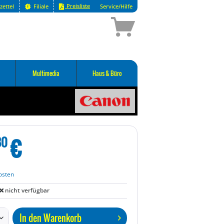
Preisliste
zettel
Filiale
Service/Hilfe
Multimedia
Haus & Büro
€
80
osten
nicht verfügbar
In den
Warenkorb