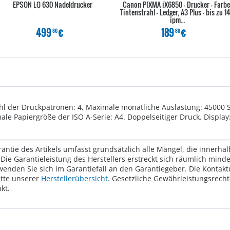
EPSON LQ 630 Nadeldrucker
Canon PIXMA iX6850 - Drucker - Farbe 
Tintenstrahl - Ledger, A3 Plus - bis zu 14
ipm...
499
€
189
€
80
80
hl der Druckpatronen: 4, Maximale monatliche Auslastung: 45000 
ale Papiergröße der ISO A-Serie: A4. Doppelseitiger Druck. Displa
rantie des Artikels umfasst grundsätzlich alle Mängel, die innerha
Die Garantieleistung des Herstellers erstreckt sich räumlich mind
wenden Sie sich im Garantiefall an den Garantiegeber. Die Konta
tte unserer
Herstellerübersicht
. Gesetzliche Gewährleistungsrech
kt.