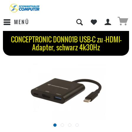
MENÜ
CONCEPTRONIC DONN01B USB-C zu -HDMI-
Adapter, schwarz 4k30Hz