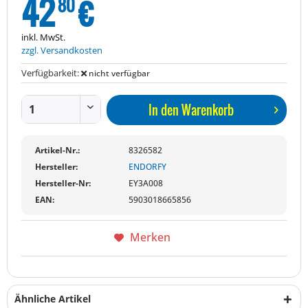
42
€
80
inkl. MwSt.
zzgl. Versandkosten
Verfügbarkeit:
nicht verfügbar
In den
Warenkorb
Artikel-Nr.:
8326582
Hersteller:
ENDORFY
Hersteller-Nr:
EY3A008
EAN:
5903018665856
Merken
Ähnliche Artikel