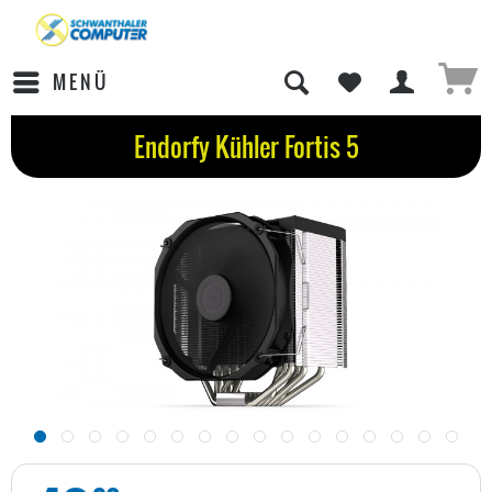
MENÜ
Endorfy Kühler Fortis 5