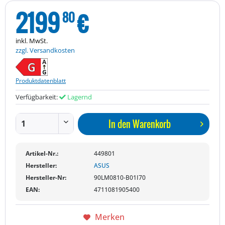
2199
€
80
inkl. MwSt.
zzgl. Versandkosten
Produktdatenblatt
Verfügbarkeit:
Lagernd
In den
Warenkorb
Artikel-Nr.:
449801
Hersteller:
ASUS
Hersteller-Nr:
90LM0810-B01I70
EAN:
4711081905400
Merken