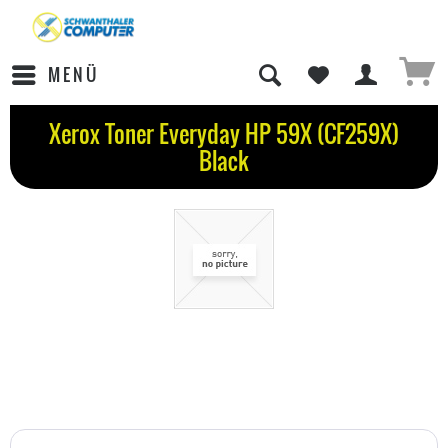
MENÜ
Xerox Toner Everyday HP 59X (CF259X)
Black