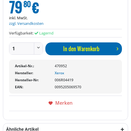
79
€
80
inkl. MwSt.
zzgl. Versandkosten
Verfügbarkeit:
Lagernd
In den
Warenkorb
Artikel-Nr.:
470952
Hersteller:
Xerox
Hersteller-Nr:
006R04419
EAN:
0095205069570
Merken
Ähnliche Artikel