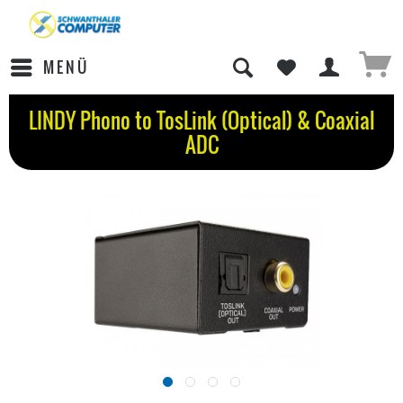
MENÜ
LINDY Phono to TosLink (Optical) & Coaxial
ADC