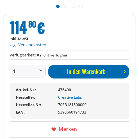
114
€
80
inkl. MwSt.
zzgl. Versandkosten
Verfügbarkeit:
nicht verfügbar
In den
Warenkorb
Artikel-Nr.:
476490
Hersteller:
Creative Labs
Hersteller-Nr:
70SB181500000
EAN:
5390660194733
Merken