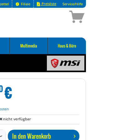
Preisliste
zettel
Filiale
Service/Hilfe
Multimedia
Haus & Büro
€
0
osten
nicht verfügbar
In den
Warenkorb