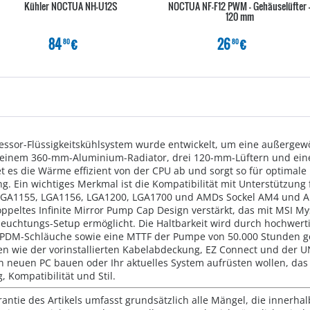
Kühler NOCTUA NH-U12S
NOCTUA NF-F12 PWM - Gehäuselüfter 
120 mm
84
€
26
€
80
80
ssor-Flüssigkeitskühlsystem wurde entwickelt, um eine außergew
it einem 360-mm-Aluminium-Radiator, drei 120-mm-Lüftern und ei
 es die Wärme effizient von der CPU ab und sorgt so für optimale 
g. Ein wichtiges Merkmal ist die Kompatibilität mit Unterstützung 
 LGA1155, LGA1156, LGA1200, LGA1700 und AMDs Sockel AM4 und AM
peltes Infinite Mirror Pump Cap Design verstärkt, das mit MSI Mys
euchtungs-Setup ermöglicht. Die Haltbarkeit wird durch hochwerti
DM-Schläuche sowie eine MTTF der Pumpe von 50.000 Stunden gewäh
en wie der vorinstallierten Kabelabdeckung, EZ Connect und der U
nen neuen PC bauen oder Ihr aktuelles System aufrüsten wollen, d
 Kompatibilität und Stil.
rantie des Artikels umfasst grundsätzlich alle Mängel, die innerha