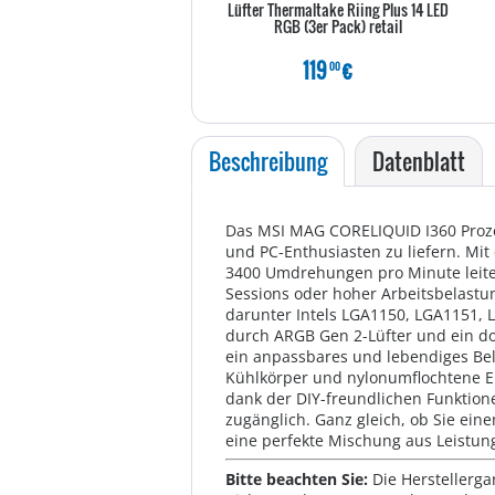
Lüfter Thermaltake Riing Plus 14 LED
RGB (3er Pack) retail
119
€
00
Beschreibung
Datenblatt
Das MSI MAG CORELIQUID I360 Proze
und PC-Enthusiasten zu liefern. M
3400 Umdrehungen pro Minute leitet
Sessions oder hoher Arbeitsbelastun
darunter Intels LGA1150, LGA1151,
durch ARGB Gen 2-Lüfter und ein dop
ein anpassbares und lebendiges Bel
Kühlkörper und nylonumflochtene EP
dank der DIY-freundlichen Funktion
zugänglich. Ganz gleich, ob Sie ei
eine perfekte Mischung aus Leistung,
Bitte beachten Sie:
Die Herstellerga