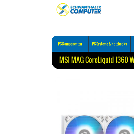
PC Komponenten
PC Systeme & Notebooks
MSI MAG CoreLiquid I360 