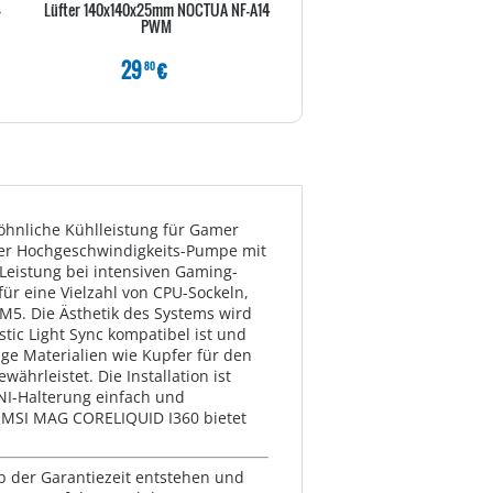
-
Lüfter 140x140x25mm NOCTUA NF-A14
Asus WAK ROG RYUJIN 3
PWM
29
€
199
€
80
80
öhnliche Kühlleistung für Gamer
ner Hochgeschwindigkeits-Pumpe mit
Leistung bei intensiven Gaming-
für eine Vielzahl von CPU-Sockeln,
5. Die Ästhetik des Systems wird
tic Light Sync kompatibel ist und
ge Materialien wie Kupfer für den
rleistet. Die Installation ist
NI-Halterung einfach und
as MSI MAG CORELIQUID I360 bietet
lb der Garantiezeit entstehen und