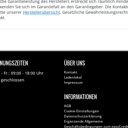
Die Garantieleistung des Herstellers erstreckt sich räumlich mind
wenden Sie sich im Garantiefall an den Garantiegeber. Die Konta
tte unserer
Herstellerübersicht
. Gesetzliche Gewährleistungsrech
kt.
FNUNGSZEITEN
ÜBER UNS
Kontakt
- Fr.: 09:00 - 18:00 Uhr
Ladenlokal
: geschlossen
Impressum
INFORMATIONEN
AGB
Cookie-Einstellungen
Datenschutzerklärung
Ergänzende Allgemeine
Geschäftsbedingungen zum easyCredi