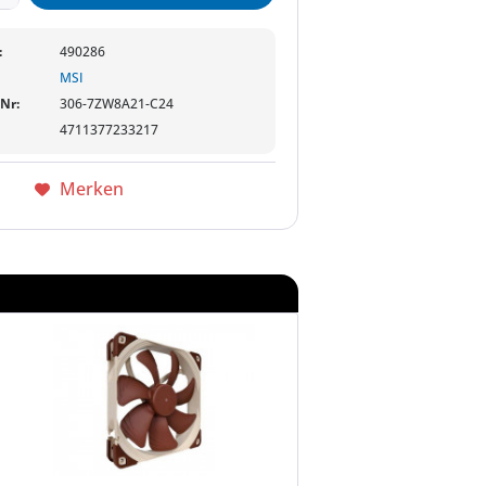
:
490286
MSI
-Nr:
306-7ZW8A21-C24
4711377233217
Merken