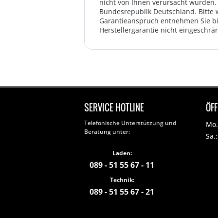
nicht von Ihnen verursacht wurden. 
Bundesrepublik Deutschland. Bitte 
Garantieanspruch entnehmen Sie bi
Herstellergarantie nicht eingeschrän
SERVICE HOTLINE
ÖF
Telefonische Unterstützung und
Mo. 
Beratung unter:
Sa.
Laden:
089 - 51 55 67 - 11
Technik:
089 - 51 55 67 - 21