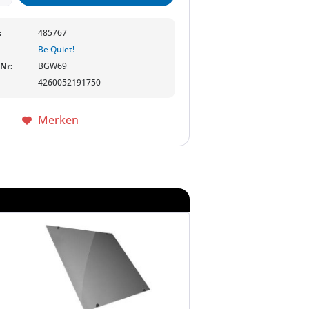
:
485767
Be Quiet!
-Nr:
BGW69
4260052191750
Merken