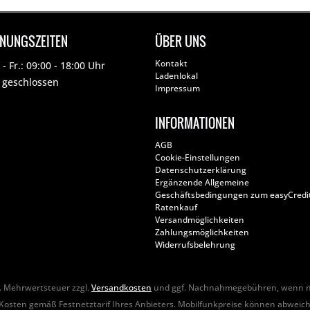
FNUNGSZEITEN
ÜBER UNS
Kontakt
- Fr.: 09:00 - 18:00 Uhr
Ladenlokal
: geschlossen
Impressum
INFORMATIONEN
AGB
Cookie-Einstellungen
Datenschutzerklärung
Ergänzende Allgemeine
Geschäftsbedingungen zum easyCredi
Ratenkauf
Versandmöglichkeiten
Zahlungsmöglichkeiten
Widerrufsbelehrung
zl. Mehrwertsteuer zzgl.
Versandkosten
und ggf. Nachnahmegebühren, wenn ni
Kosten gemäß Festnetztarif Ihres Anbieters. Mobilfunkpreise können abweic