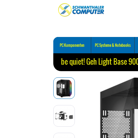
PC Komponenten
PC Systeme & Notebooks
be quiet! Geh Light Base 90