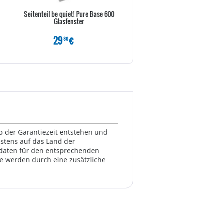
Seitenteil be quiet! Pure Base 600
Inter-Tech IPC 3U-30255 - R
Glasfenster
einbaufähig
29
€
139
€
80
80
lb der Garantiezeit entstehen und
estens auf das Land der
ktdaten für den entsprechenden
te werden durch eine zusätzliche