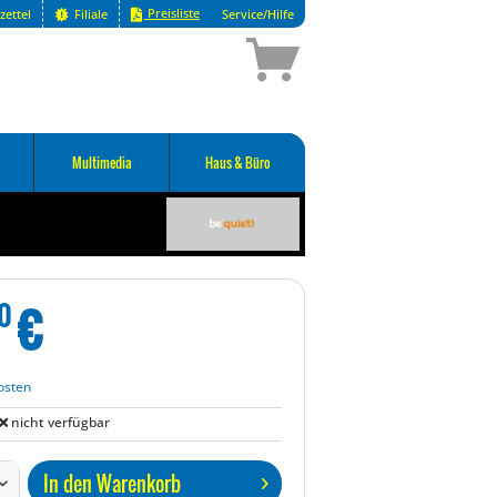
Preisliste
zettel
Filiale
Service/Hilfe
Multimedia
Haus & Büro
€
0
osten
nicht verfügbar
In den
Warenkorb