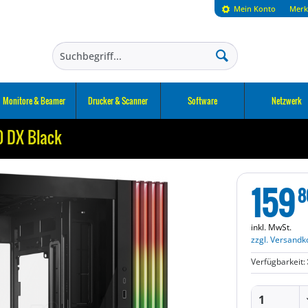
Mein Konto
Merk
Monitore & Beamer
Drucker & Scanner
Software
Netzwerk
0 DX Black
159
8
inkl. MwSt.
zzgl. Versandk
Verfügbarkeit: