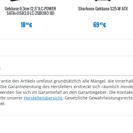
Gehäuse 6.3cm (2,5")LC-POWER
Sharkoon Gehäuse S25-W ATX
SATA>USB3.0 LC-25BUB3 (B)
18
€
69
€
00
80
k
rantie des Artikels umfasst grundsätzlich alle Mängel, die innerha
Die Garantieleistung des Herstellers erstreckt sich räumlich mind
wenden Sie sich im Garantiefall an den Garantiegeber. Die Konta
tte unserer
Herstellerübersicht
. Gesetzliche Gewährleistungsrech
kt.