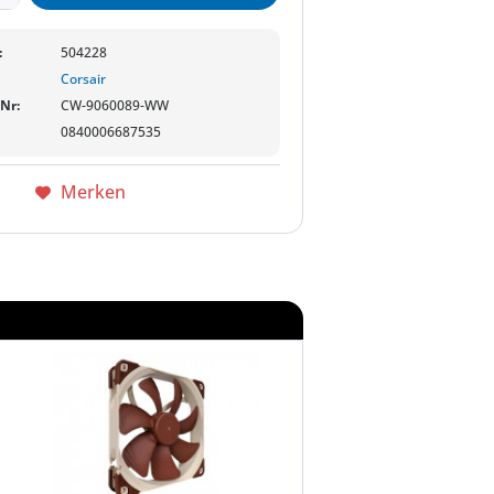
:
504228
Corsair
-Nr:
CW-9060089-WW
0840006687535
Merken