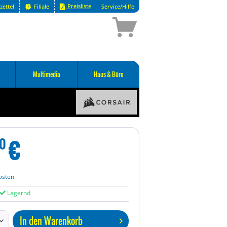
Preisliste
zettel
Filiale
Service/Hilfe
Multimedia
Haus & Büro
€
0
osten
Lagernd
In den
Warenkorb