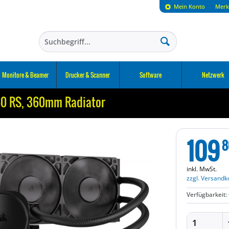
Mein Konto
Merk
Monitore & Beamer
Drucker & Scanner
Software
Netzwerk
0 RS, 360mm Radiator
109
8
inkl. MwSt.
zzgl. Versandk
Verfügbarkeit: