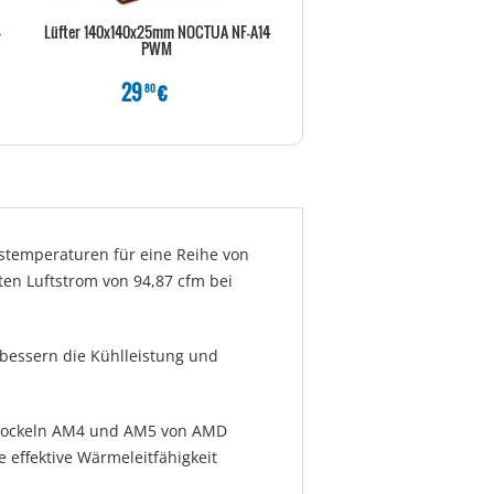
-
Lüfter 140x140x25mm NOCTUA NF-A14
Asus WAK ROG RYUJIN 3
PWM
29
€
199
€
80
80
bstemperaturen für eine Reihe von
ten Luftstrom von 94,87 cfm bei
bessern die Kühlleistung und
en Sockeln AM4 und AM5 von AMD
 effektive Wärmeleitfähigkeit