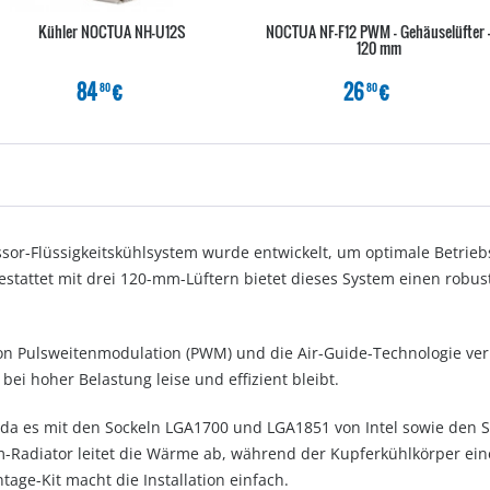
Kühler NOCTUA NH-U12S
NOCTUA NF-F12 PWM - Gehäuselüfter 
120 mm
84
€
26
€
80
80
sor-Flüssigkeitskühlsystem wurde entwickelt, um optimale Betrie
stattet mit drei 120-mm-Lüftern bietet dieses System einen robus
on Pulsweitenmodulation (PWM) und die Air-Guide-Technologie ver
ei hoher Belastung leise und effizient bleibt.
et, da es mit den Sockeln LGA1700 und LGA1851 von Intel sowie d
-Radiator leitet die Wärme ab, während der Kupferkühlkörper eine
tage-Kit macht die Installation einfach.