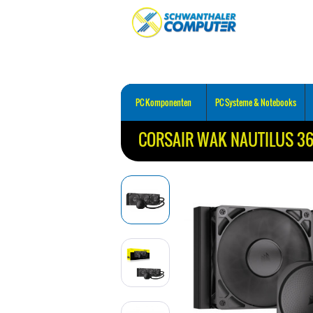
PC Komponenten
PC Systeme & Notebooks
CORSAIR WAK NAUTILUS 36