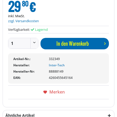
29
€
80
inkl. MwSt.
zzgl. Versandkosten
Verfügbarkeit:
Lagernd
In den
Warenkorb
Artikel-Nr.:
332349
Hersteller:
Inter-Tech
Hersteller-Nr:
88888149
EAN:
4260455645164
Merken
Ähnliche Artikel