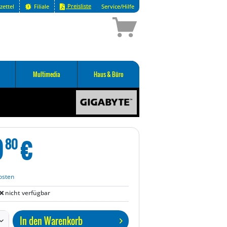
Preisliste
zettel
Filiale
Service/Hilfe
Multimedia
Haus & Büro
9
€
80
osten
nicht verfügbar
In den
Warenkorb