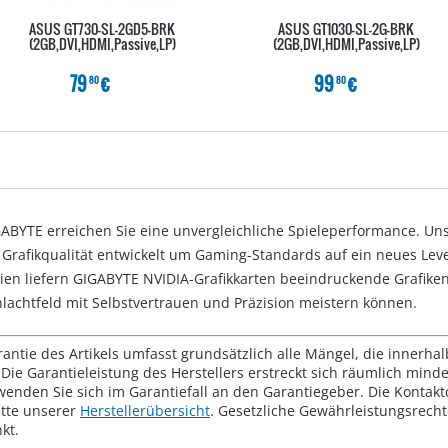
ASUS GT730-SL-2GD5-BRK
ASUS GT1030-SL-2G-BRK
(2GB,DVI,HDMI,Passive,LP)
(2GB,DVI,HDMI,Passive,LP)
79
€
99
€
80
80
GABYTE erreichen Sie eine unvergleichliche Spieleperformance. U
rafikqualität entwickelt um Gaming-Standards auf ein neues Level 
en liefern GIGABYTE NVIDIA-Grafikkarten beeindruckende Grafiken
chlachtfeld mit Selbstvertrauen und Präzision meistern können.
rantie des Artikels umfasst grundsätzlich alle Mängel, die innerha
Die Garantieleistung des Herstellers erstreckt sich räumlich mind
wenden Sie sich im Garantiefall an den Garantiegeber. Die Konta
tte unserer
Herstellerübersicht
. Gesetzliche Gewährleistungsrech
kt.