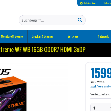
Mein Konto
Merk
Monitore & Beamer
Drucker & Scanner
Software
Netzwerk
Xtreme WF WB 16GB GDDR7 HDMI 3xDP
159
inkl. MwSt.
zzgl. Versandk
Verfügbarkeit: