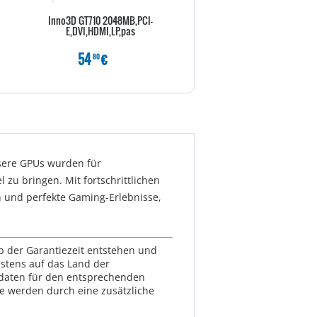
Inno3D GT710 2048MB,PCI-
Zotac GT 1030 2048MB,PCI-E,
E,DVI,HDMI,LP,pas
54
€
99
€
80
80
nsere GPUs wurden für
zu bringen. Mit fortschrittlichen
 und perfekte Gaming-Erlebnisse,
lb der Garantiezeit entstehen und
estens auf das Land der
ktdaten für den entsprechenden
te werden durch eine zusätzliche