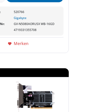
:
520766
Gigabyte
-Nr:
GV-N5080AORUSX WB-16GD
4719331355708
Merken