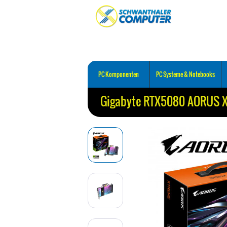
PC Komponenten
PC Systeme & Notebooks
Gigabyte RTX5080 AORUS 