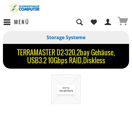
MENÜ
Storage Systeme
TERRAMASTER D2-320,2bay Gehäuse,
USB3.2 10Gbps RAID,Diskless