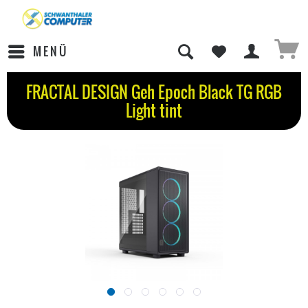
MENÜ
FRACTAL DESIGN Geh Epoch Black TG RGB
Light tint