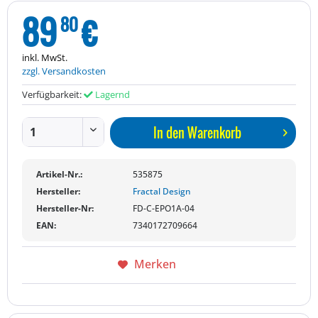
89
€
80
inkl. MwSt.
zzgl. Versandkosten
Verfügbarkeit:
Lagernd
In den
Warenkorb
Artikel-Nr.:
535875
Hersteller:
Fractal Design
Hersteller-Nr:
FD-C-EPO1A-04
EAN:
7340172709664
Merken