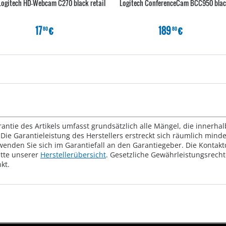
Logitech HD-Webcam C270 black retail
Logitech ConferenceCam BCC950 bla
17
€
189
€
80
80
rantie des Artikels umfasst grundsätzlich alle Mängel, die innerha
Die Garantieleistung des Herstellers erstreckt sich räumlich mind
wenden Sie sich im Garantiefall an den Garantiegeber. Die Konta
tte unserer
Herstellerübersicht
. Gesetzliche Gewährleistungsrech
kt.