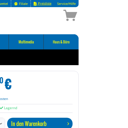
Preisliste
zettel
Filiale
Service/Hilfe
Multimedia
Haus & Büro
€
0
osten
Lagernd
In den
Warenkorb