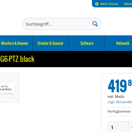
Mein Konto
Merk
Monitore & Beamer
Drucker & Scanner
Software
Netzwerk
-G6-PTZ black
419
8
inkl. MwSt.
zzgl. Versandk
Verfügbarkeit: