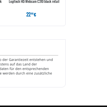
ck
Logitech HD-Webcam C310 black retail
Logitech HD-Webcam C925e bla
22
€
54
€
80
80
lb der Garantiezeit entstehen und
estens auf das Land der
ktdaten für den entsprechenden
te werden durch eine zusätzliche