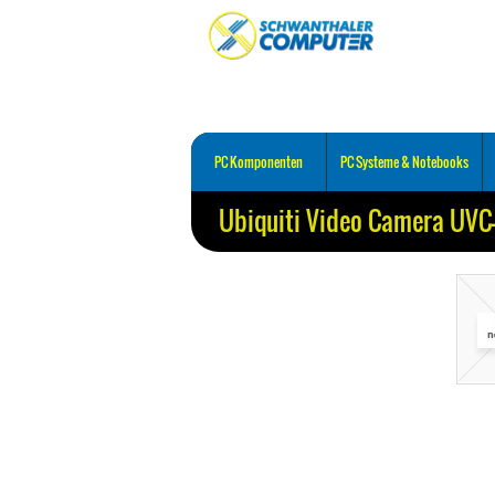
PC Komponenten
PC Systeme & Notebooks
Ubiquiti Video Camera UVC