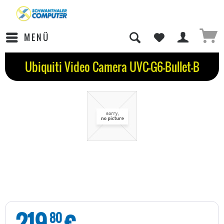
MENÜ
Ubiquiti Video Camera UVC-G6-Bullet-B
219
€
80