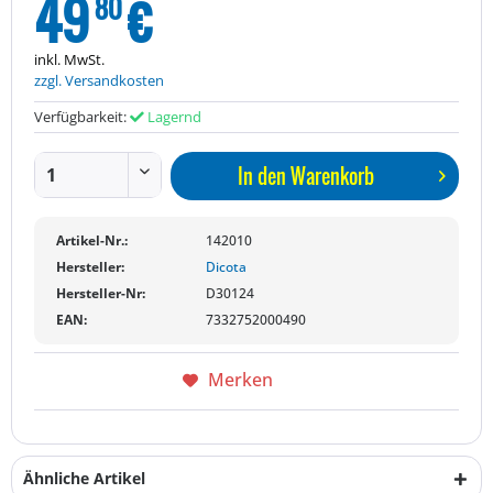
49
€
80
inkl. MwSt.
zzgl. Versandkosten
Verfügbarkeit:
Lagernd
In den
Warenkorb
Artikel-Nr.:
142010
Hersteller:
Dicota
Hersteller-Nr:
D30124
EAN:
7332752000490
Merken
Ähnliche Artikel