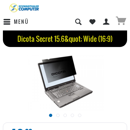
MENÜ
Dicota Secret 15.6&quot; Wide (16:9)