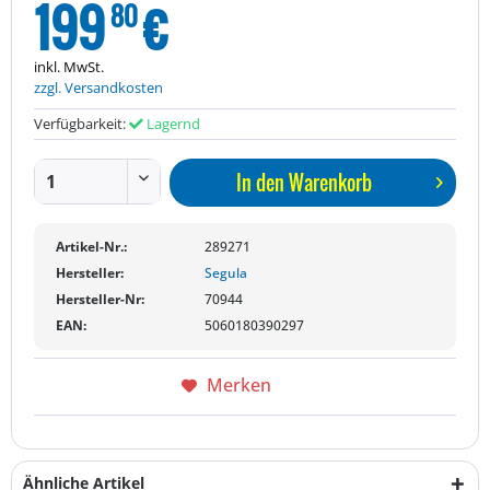
199
€
80
inkl. MwSt.
zzgl. Versandkosten
Verfügbarkeit:
Lagernd
In den
Warenkorb
Artikel-Nr.:
289271
Hersteller:
Segula
Hersteller-Nr:
70944
EAN:
5060180390297
Merken
Ähnliche Artikel