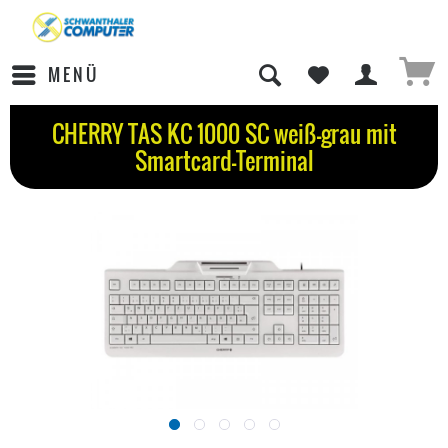
MENÜ
CHERRY TAS KC 1000 SC weiß-grau mit
Smartcard-Terminal