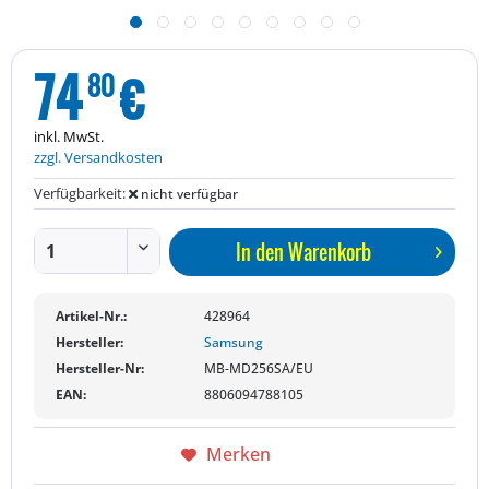
74
€
80
inkl. MwSt.
zzgl. Versandkosten
Verfügbarkeit:
nicht verfügbar
In den
Warenkorb
Artikel-Nr.:
428964
Hersteller:
Samsung
Hersteller-Nr:
MB-MD256SA/EU
EAN:
8806094788105
Merken