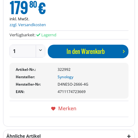
179
€
80
inkl. MwSt.
zzgl. Versandkosten
Verfügbarkeit:
Lagernd
In den
Warenkorb
Artikel-Nr.:
322992
Hersteller:
Synology
Hersteller-Nr:
D4NESO-2666-4G
EAN:
4711174723669
Merken
Ähnliche Artikel