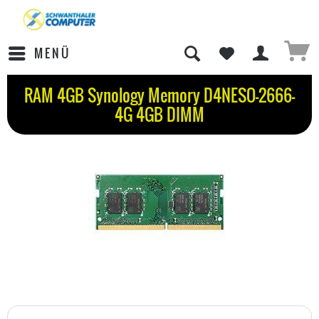
MENÜ
RAM 4GB Synology Memory D4NESO-2666-
4G 4GB DIMM