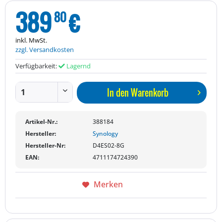
389
€
80
inkl. MwSt.
zzgl. Versandkosten
Verfügbarkeit:
Lagernd
In den
Warenkorb
Artikel-Nr.:
388184
Hersteller:
Synology
Hersteller-Nr:
D4ES02-8G
EAN:
4711174724390
Merken