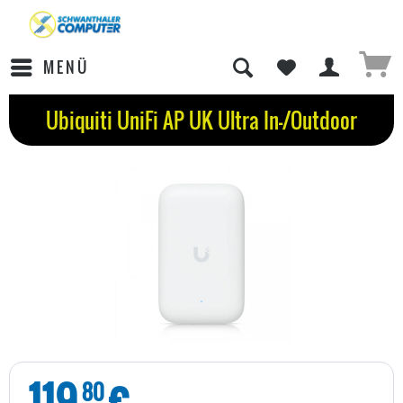
MENÜ
Ubiquiti UniFi AP UK Ultra In-/Outdoor
119
€
80