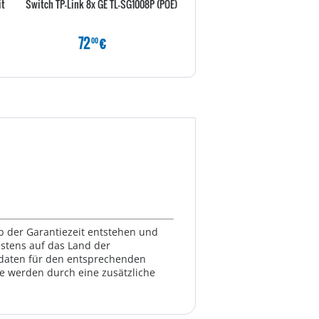
it
Switch TP-Link 8x GE TL-SG1008P (POE)
Synology Router RT2600ac 
4x4 802.11ac Wave2 WL
72
€
189
€
00
80
lb der Garantiezeit entstehen und
estens auf das Land der
ktdaten für den entsprechenden
te werden durch eine zusätzliche