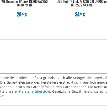
WL-Repeater TP-Link RE200 (AC750
USB-Hub TP-Link 7x USB 3.0 UH700 m
Dual) retail
NT 12v/2,5A retail
29
€
34
€
80
80
rantie des Artikels umfasst grundsätzlich alle Mängel, die innerha
Die Garantieleistung des Herstellers erstreckt sich räumlich mind
wenden Sie sich im Garantiefall an den Garantiegeber. Die Konta
tte unserer
Herstellerübersicht
. Gesetzliche Gewährleistungsrech
kt.