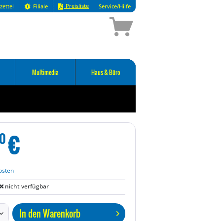
Preisliste
zettel
Filiale
Service/Hilfe
Multimedia
Haus & Büro
€
0
osten
nicht verfügbar
In den
Warenkorb