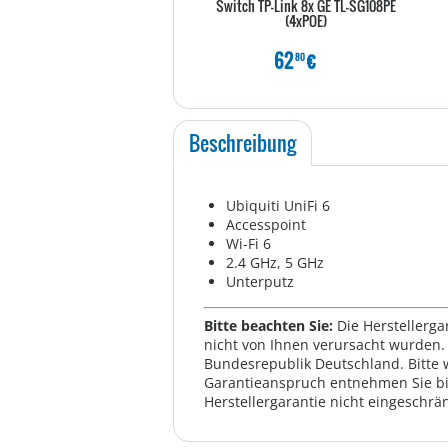
Switch TP-Link 8x GE TL-SG108PE
(4xPOE)
62
€
80
Beschreibung
Ubiquiti UniFi 6
Accesspoint
Wi-Fi 6
2.4 GHz, 5 GHz
Unterputz
Bitte beachten Sie:
Die Herstellerga
nicht von Ihnen verursacht wurden. 
Bundesrepublik Deutschland. Bitte 
Garantieanspruch entnehmen Sie bi
Herstellergarantie nicht eingeschrän