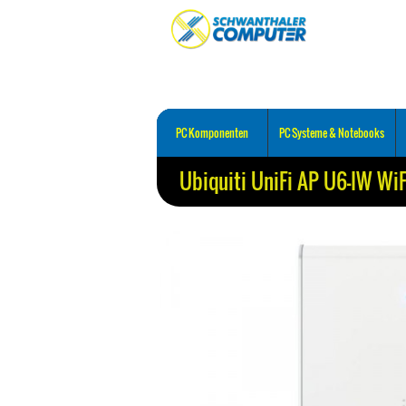
PC Komponenten
PC Systeme & Notebooks
Ubiquiti UniFi AP U6-IW WiF