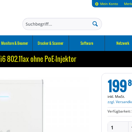
Mein Konto
Merk
Monitore & Beamer
Drucker & Scanner
Software
Netzwerk
i6 802.11ax ohne PoE-Injektor
199
8
inkl. MwSt.
zzgl. Versandk
Verfügbarkeit: