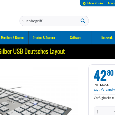
Mein Konto
Merk
Monitore & Beamer
Drucker & Scanner
Software
Netzwerk
ilber USB Deutsches Layout
42
80
inkl. MwSt.
zzgl. Versandk
Verfügbarkeit: