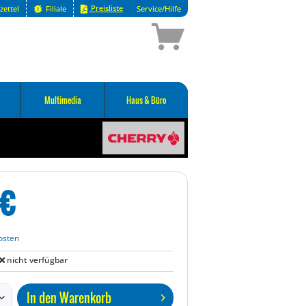
Preisliste
zettel
Filiale
Service/Hilfe
Multimedia
Haus & Büro
€
osten
nicht verfügbar
In den
Warenkorb