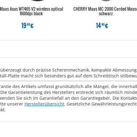
Maus Asus WT465 V2 wireless optical
CHERRY Maus MC 2000 Corded Mous
1600dpi black
schwarz
19
€
14
€
80
80
 überzeugt durch präzise Scherenmechanik, kompakte Abmessung
etall-Platte macht sich besonders gut auf dem Schreibtisch stilbe
rantie des Artikels umfasst grundsätzlich alle Mängel, die innerha
Die Garantieleistung des Herstellers erstreckt sich räumlich mind
wenden Sie sich im Garantiefall an den Garantiegeber. Die Konta
tte unserer
Herstellerübersicht
. Gesetzliche Gewährleistungsrech
kt.