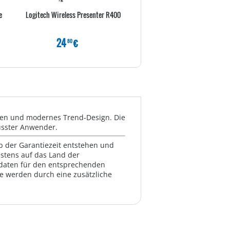
e
Logitech Wireless Presenter R400
CHERRY TAS B.Unlimited 3.0 
Weiß-grau
24
€
99
€
80
80
en und modernes Trend-Design. Die
wusster Anwender.
lb der Garantiezeit entstehen und
estens auf das Land der
ktdaten für den entsprechenden
te werden durch eine zusätzliche