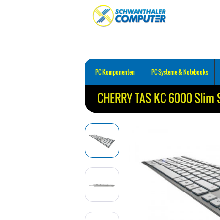
PC Komponenten
PC Systeme & Notebooks
CHERRY TAS KC 6000 Slim S