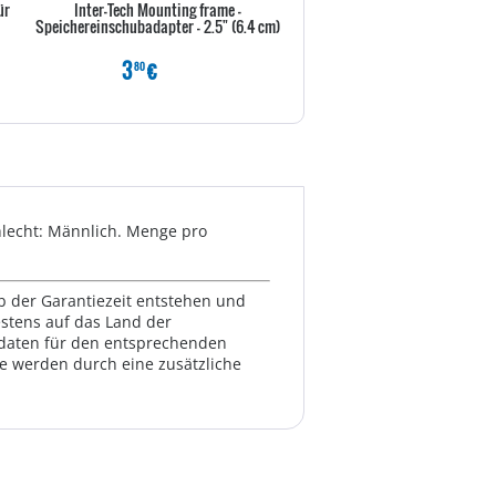
ür
Inter-Tech Mounting frame -
Icy Dock ICY Dock MB343
Speichereinschubadapter - 2.5" (6.4 cm)
Speichereinschubadapter - 5,25
3,5" und 2 x 2,5"...
3
€
14
€
80
80
hlecht: Männlich. Menge pro
lb der Garantiezeit entstehen und
estens auf das Land der
ktdaten für den entsprechenden
te werden durch eine zusätzliche