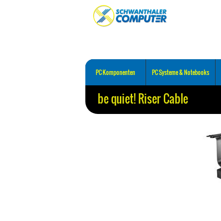
PC Komponenten
PC Systeme & Notebooks
be quiet! Riser Cable