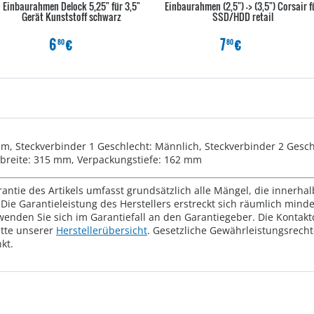
Einbaurahmen Delock 5,25" für 3,5"
Einbaurahmen (2,5") -> (3,5") Corsair f
Gerät Kunststoff schwarz
SSD/HDD retail
6
€
7
€
80
80
2 m, Steckverbinder 1 Geschlecht: Männlich, Steckverbinder 2 Gesc
sbreite: 315 mm, Verpackungstiefe: 162 mm
rantie des Artikels umfasst grundsätzlich alle Mängel, die innerha
Die Garantieleistung des Herstellers erstreckt sich räumlich mind
wenden Sie sich im Garantiefall an den Garantiegeber. Die Konta
tte unserer
Herstellerübersicht
. Gesetzliche Gewährleistungsrech
kt.