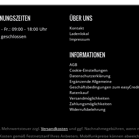
FNUNGSZEITEN
ÜBER UNS
Kontakt
- Fr.: 09:00 - 18:00 Uhr
Ladenlokal
: geschlossen
Impressum
INFORMATIONEN
AGB
Cookie-Einstellungen
Datenschutzerklärung
Ergänzende Allgemeine
Geschäftsbedingungen zum easyCredi
Ratenkauf
Versandmöglichkeiten
Zahlungsmöglichkeiten
Widerrufsbelehrung
zl. Mehrwertsteuer zzgl.
Versandkosten
und ggf. Nachnahmegebühren, wenn ni
Kosten gemäß Festnetztarif Ihres Anbieters. Mobilfunkpreise können abweic