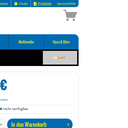
Preisliste
zettel
Filiale
Service/Hilfe
Multimedia
Haus & Büro
€
osten
nicht verfügbar
In den
Warenkorb